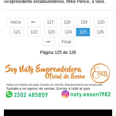
vicepresidente estadounidense, Mike Pence, a Seúl.
Inicio
117
118
119
120
121
122
123
124
125
126
Final
Página 125 de 126