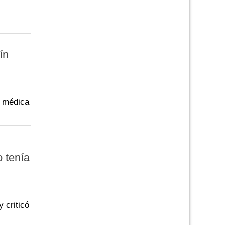
ín
n médica
 tenía
 criticó