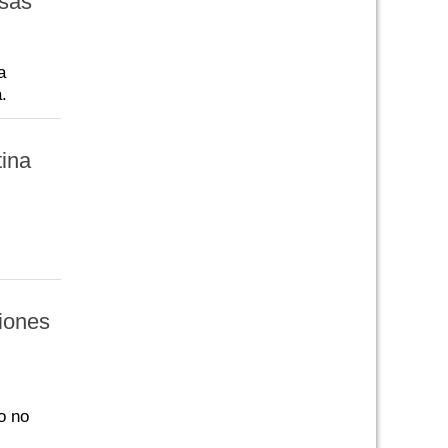
isas
a
.
tina
iones
o no