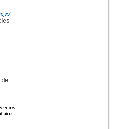
bles
s
a de
frecemos
l aire