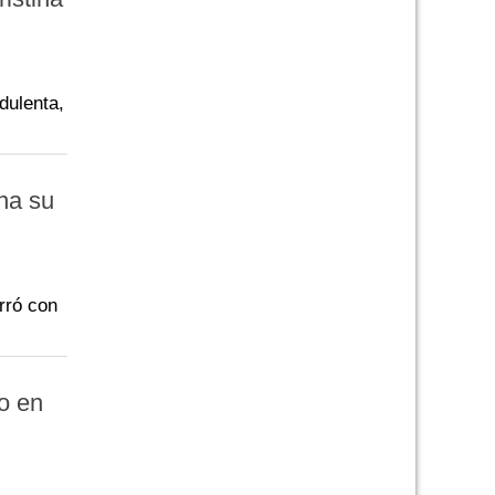
dulenta,
na su
rró con
o en