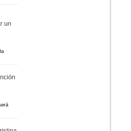
r un
la
unción
será
ristina