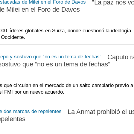
"La paz nos vo
de Milei en el Foro de Davos
t
a
H
p
P
S
i
d
J
000 líderes globales en Suiza, donde cuestionó la ideología
n Occidente.
c
d
A
r
e
C
Caputo ra
p
p
M
 sostuvo que “no es un tema de fechas”
l
d
T
p
c
 que circulan en el mercado de un salto cambiario previo a
i
el FMI por un nuevo acuerdo.
La Anmat prohibió el u
epelentes