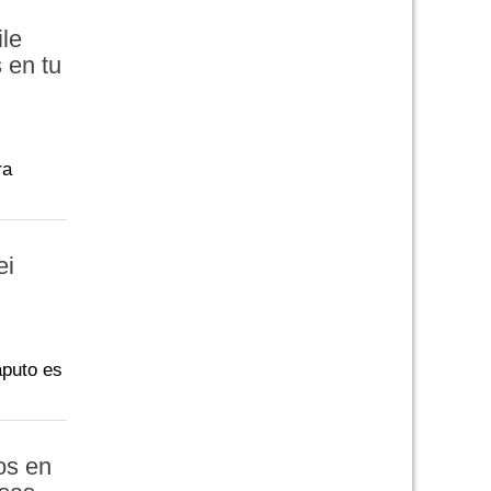
ile
 en tu
ra
ei
aputo es
os en