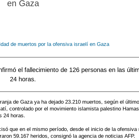
en Gaza
t
a
H
p
P
S
i
d
J
c
d
A
r
e
C
p
p
M
nfirmó el fallecimiento de 126 personas en las últi
l
d
T
24 horas.
p
c
i
 Franja de Gaza ya ha dejado 23.210 muertos, según el últim
zatí, controlado por el movimiento islamista palestino Hamas
s 24 horas.
cisó que en el mismo período, desde el inicio de la ofensiva 
traron 59.167 heridos, consignó la agencia de noticias AFP.