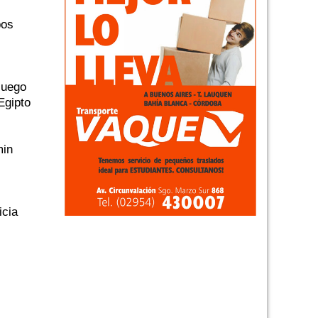
pos
luego
Egipto
min
icia