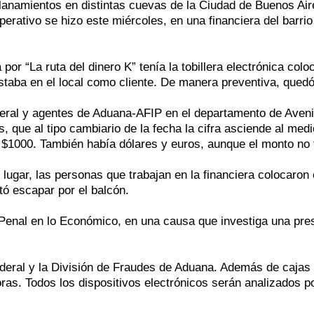
allanamientos en distintas cuevas de la Ciudad de Buenos Ai
operativo se hizo este miércoles, en una financiera del barr
por “La ruta del dinero K” tenía la tobillera electrónica col
staba en el local como cliente. De manera preventiva, quedó
ederal y agentes de Aduana-AFIP en el departamento de Aven
, que al tipo cambiario de la fecha la cifra asciende al medi
e $1000. También había dólares y euros, aunque el monto no 
ugar, las personas que trabajan en la financiera colocaron e
tó escapar por el balcón.
Penal en lo Económico, en una causa que investiga una presu
 Federal y la División de Fraudes de Aduana. Además de cajas
s. Todos los dispositivos electrónicos serán analizados por