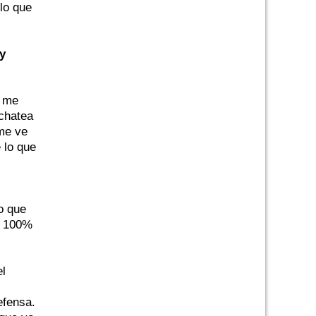
lo que
y
e me
 chatea
me ve
 lo que
o que
e 100%
el
efensa.