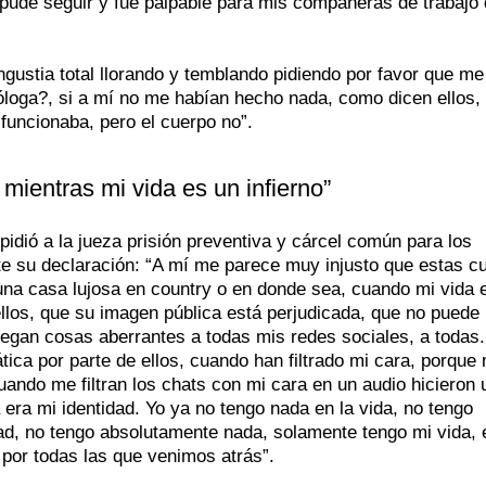
 pude seguir y fue palpable para mis compañeras de trabajo
ngustia total llorando y temblando pidiendo por favor que me
óloga?, si a mí no me habían hecho nada, como dicen ellos,
uncionaba, pero el cuerpo no”.
mientras mi vida es un infierno”
pidió a la jueza prisión preventiva y cárcel común para los
nte su declaración: “A mí me parece muy injusto que estas c
una casa lujosa en country o en donde sea, cuando mi vida 
llos, que su imagen pública está perjudicada, que no puede 
egan cosas aberrantes a todas mis redes sociales, a todas.
ca por parte de ellos, cuando han filtrado mi cara, porque 
ando me filtran los chats con mi cara en un audio hicieron 
ra mi identidad. Yo ya no tengo nada en la vida, no tengo
dad, no tengo absolutamente nada, solamente tengo mi vida, 
 por todas las que venimos atrás”.