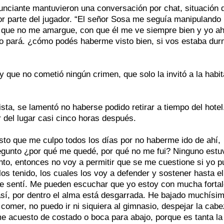
nunciante mantuvieron una conversación por chat, situación 
or parte del jugador. “El señor Sosa me seguía manipulando
 que no me amargue, con que él me ve siempre bien y yo ah
ro pará. ¿cómo podés haberme visto bien, si vos estaba dur
 que no cometió ningún crimen, que solo la invitó a la habi
ista, se lamentó no haberse podido retirar a tiempo del hotel.
 del lugar casi cinco horas después.
to que me culpo todos los días por no haberme ido de ahí,
egunto ¿por qué me quedé, por qué no me fui? Ninguno estu
nto, entonces no voy a permitir que se me cuestione si yo 
s tenido, los cuales los voy a defender y sostener hasta el 
que sentí. Me pueden escuchar que yo estoy con mucha forta
así, por dentro el alma está desgarrada. He bajado muchísi
comer, no puedo ir ni siquiera al gimnasio, despejar la cab
me acuesto de costado o boca para abajo, porque es tanta la