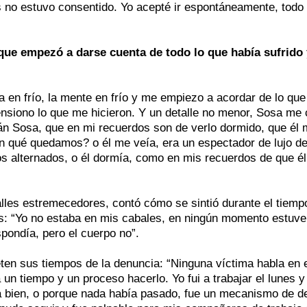
 no estuvo consentido. Yo acepté ir espontáneamente, todo 
que empezó a darse cuenta de todo lo que había sufrido 
za en frío, la mente en frío y me empiezo a acordar de lo qu
nsiono lo que me hicieron. Y un detalle no menor, Sosa me
n Sosa, que en mi recuerdos son de verlo dormido, que él 
n qué quedamos? o él me veía, era un espectador de lujo de
s alternados, o él dormía, como en mis recuerdos de que él
alles estremecedores, contó cómo se sintió durante el tiemp
res: “Yo no estaba en mis cabales, en ningún momento estuv
pondía, pero el cuerpo no”.
en sus tiempos de la denuncia: “Ninguna víctima habla en 
un tiempo y un proceso hacerlo. Yo fui a trabajar el lunes y
ba bien, o porque nada había pasado, fue un mecanismo de d