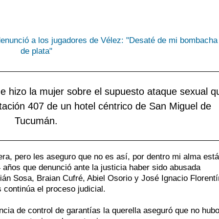
i
d
J
c
d
A
r
e
C
p
p
M
l
d
T
ue hizo la mujer sobre el supuesto ataque sexual q
p
c
V
itación 407 de un hotel céntrico de San Miguel de
i
d
B
Tucumán.
t
c
r
a, pero les aseguro que no es así, por dentro mi alma está
4 años que denunció ante la justicia haber sido abusada
án Sosa, Braian Cufré, Abiel Osorio y José Ignacio Florentí
ontinúa el proceso judicial.
ncia de control de garantías la querella aseguró que no hub