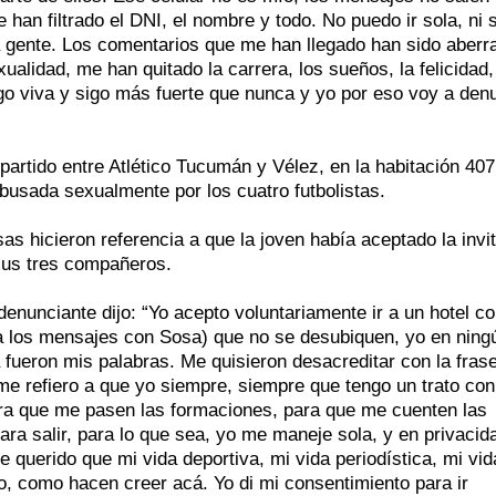
 han filtrado el DNI, el nombre y todo. No puedo ir sola, ni 
la gente. Los comentarios que me han llegado han sido aberr
alidad, me han quitado la carrera, los sueños, la felicidad,
igo viva y sigo más fuerte que nunca y yo por eso voy a den
partido entre Atlético Tucumán y Vélez, en la habitación 407
busada sexualmente por los cuatro futbolistas.
sas hicieron referencia a que la joven había aceptado la invi
 sus tres compañeros.
denunciante dijo: “Yo acepto voluntariamente ir a un hotel c
e a los mensajes con Sosa) que no se desubiquen, yo en ning
 fueron mis palabras. Me quisieron desacreditar con la frase
e refiero a que yo siempre, siempre que tengo un trato con
ara que me pasen las formaciones, para que me cuenten las
para salir, para lo que sea, yo me maneje sola, y en privacid
querido que mi vida deportiva, mi vida periodística, mi vid
o, como hacen creer acá. Yo di mi consentimiento para ir