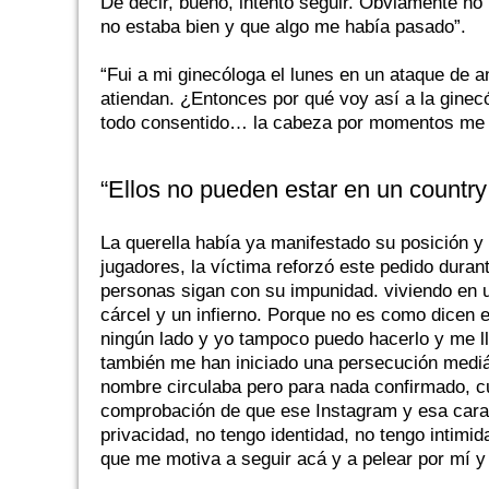
De decir, bueno, intento seguir. Obviamente no
no estaba bien y que algo me había pasado”.
“Fui a mi ginecóloga el lunes en un ataque de a
atiendan. ¿Entonces por qué voy así a la ginec
todo consentido… la cabeza por momentos me f
“Ellos no pueden estar en un country 
La querella había ya manifestado su posición y 
jugadores, la víctima reforzó este pedido dura
personas sigan con su impunidad. viviendo en 
cárcel y un infierno. Porque no es como dicen e
ningún lado y yo tampoco puedo hacerlo y me ll
también me han iniciado una persecución mediáti
nombre circulaba pero para nada confirmado, cu
comprobación de que ese Instagram y esa cara e
privacidad, no tengo identidad, no tengo intimi
que me motiva a seguir acá y a pelear por mí y