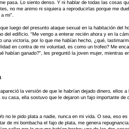
 me pasa. Lo siento denso. Y ni hablar de todas las cosas q
antes, no me animo ni siquiera a reproducirlas porque me due
 a mi”.
que luego del presunto ataque sexual en la habitación del ho
no del edificio. “Me vengo a enterar recién ahora y en la cá
 una victoria, por lo que me habían hecho, ¿qué, lastimarm
lidad en contra de mi voluntad, es como un trofeo? Me enca
 habían ganado?”, les preguntó la joven mujer, mientras en
a
pareció la versión de que le habrían dejado dinero, ellos a 
 su casa, ella sostuvo que le dejaron un fajo importante de 
o no le pido plata a nadie, nunca en mi vida. O sea, eso es
tar de mi bombacha el fajo de plata, me genera repugnancia