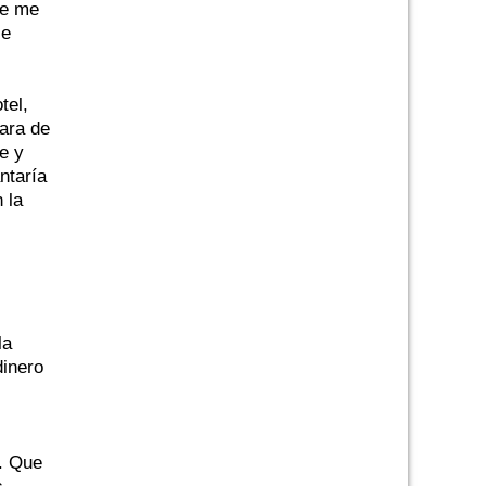
ue me
le
tel,
mara de
e y
ntaría
 la
la
dinero
. Que