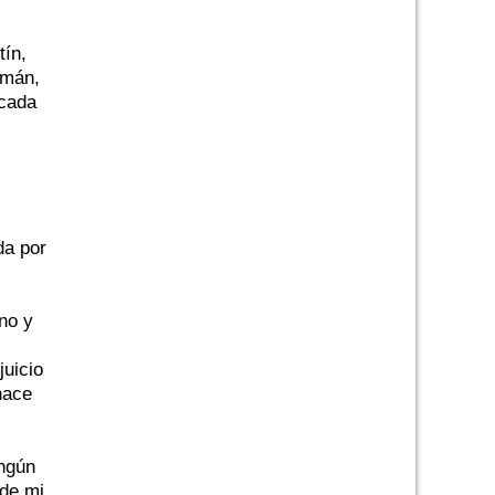
tín,
umán,
 cada
da por
no y
juicio
hace
ingún
 de mi