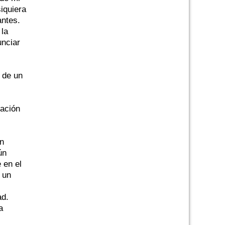
siquiera
antes.
 la
unciar
 de un
tación
on
ún
 en el
 un
ad.
a