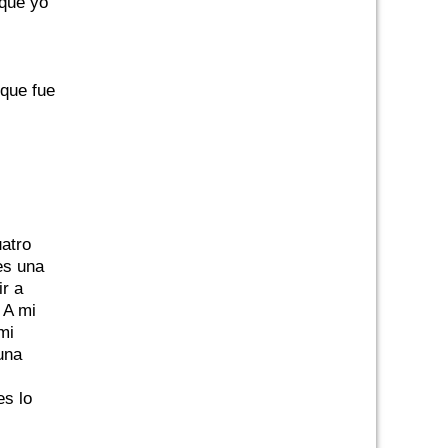
 que yo
 que fue
uatro
es una
ir a
 A mi
mi
una
es lo