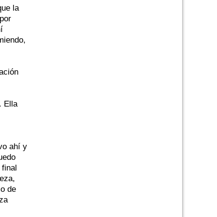
que la
 por
í
miendo,
tación
 Ella
vo ahí y
puedo
final
leza,
mo de
eza