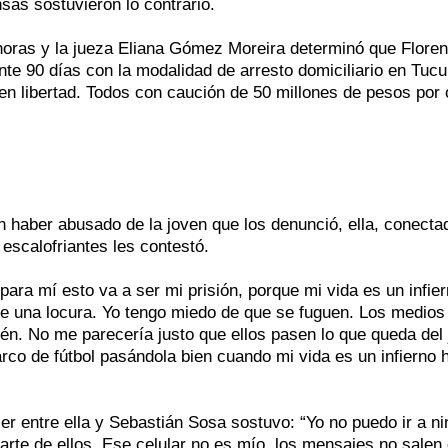
sas sostuvieron lo contrario.
oras y la jueza Eliana Gómez Moreira determinó que Floren
nte 90 días con la modalidad de arresto domiciliario en Tuc
en libertad. Todos con caución de 50 millones de pesos por
 haber abusado de la joven que los denunció, ella, conecta
 escalofriantes les contestó.
ara mí esto va a ser mi prisión, porque mi vida es un infier
e una locura. Yo tengo miedo de que se fuguen. Los medios
én. No me parecería justo que ellos pasen lo que queda del 
arco de fútbol pasándola bien cuando mi vida es un infierno 
er entre ella y Sebastián Sosa sostuvo: “Yo no puedo ir a n
parte de ellos. Ese celular no es mío, los mensajes no salen