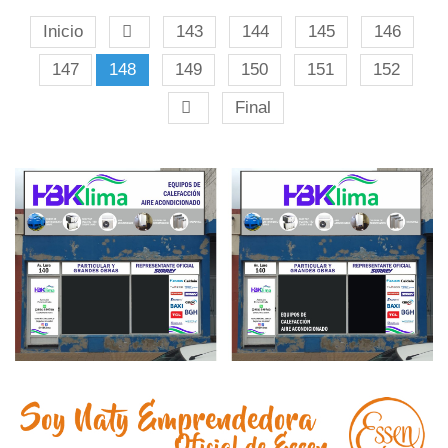
Inicio
143
144
145
146
147
148
149
150
151
152
Final