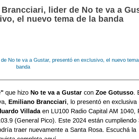
rancciari, lider de No te va a Gus
t
a
H
ivo, el nuevo tema de la banda
p
P
S
i
d
J
c
d
A
r
e
C
p
p
M
l
d
T
p
c
i
"
que hizo
No te va a Gustar
con
Zoe Gotusso
. 
ya,
Emiliano Brancciari
, lo presentó en exclusiva
uardo Villada
en LU100 Radio Capital AM 1040,
03.9 (General Pico). Este 2024 están cumpliendo
odría traer nuevamente a Santa Rosa. Escuchá la
evista completa aquí.