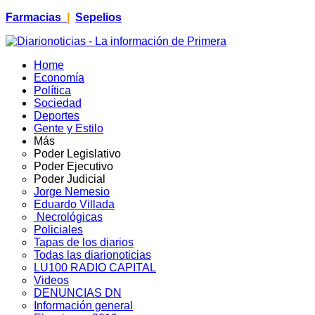
Farmacias
|
Sepelios
Home
Economía
Política
Sociedad
Deportes
Gente y Estilo
Más
Poder Legislativo
Poder Ejecutivo
Poder Judicial
Jorge Nemesio
Eduardo Villada
Necrológicas
Policiales
Tapas de los diarios
Todas las diarionoticias
LU100 RADIO CAPITAL
Videos
DENUNCIAS DN
Información general