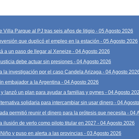
 Villa Parque al PJ tras seis años de litigio
-
05 Agosto 2026
nversión que duplicó el empleo en la estación
-
05 Agosto 2026
á a un paso de llegar al Xeneize
-
04 Agosto 2026
Justicia debe actuar sin presiones
-
04 Agosto 2026
a la investigación por el caso Candela Arizaga
-
04 Agosto 202
sin embajador a la Argentina
-
04 Agosto 2026
y lanzó un plan para ayudar a familias y pymes
-
04 Agosto 20
ernativa solidaria para intercambiar sin usar dinero
-
04 Agost
ada permitió reunir el dinero para la prótesis que necesita
-
04 
 ilusión de verlo como piloto titular en 2027
-
04 Agosto 2026
Niño y puso en alerta a las provincias
-
03 Agosto 2026