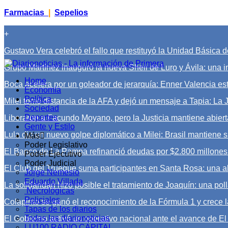
Farmacias
|
Sepelios
+
Gustavo Vera celebró el fallo que restituyó la Unidad Básica de
Grupo Martínez inauguró la nueva Shell de Luro y Ávila: una i
Home
Boca acelera por un goleador de jerarquía: Enner Valencia est
Economía
Política
Milei tomó distancia de la AFA y dejó un mensaje a Tapia: La 
Sociedad
Deportes
Liberaron a Facundo Moyano, pero la Justicia mantiene abiert
Gente y Estilo
Lula dio un nuevo golpe diplomático a Milei: Brasil mantiene 
Más
Poder Legislativo
El Banco de La Pampa refinanció deudas por $2.800 millones 
Poder Ejecutivo
Poder Judicial
El Club del Trueque suma participantes en Santa Rosa: una alt
Jorge Nemesio
Eduardo Villada
La solidaridad hizo posible el tratamiento de Joaquín: una poll
Necrológicas
Policiales
Colapinto se ganó el reconocimiento de la Fórmula 1 y crece la
Tapas de los diarios
Todas las diarionoticias
El Gobierno activó un operativo nacional ante el avance de El 
LU100 RADIO CAPITAL