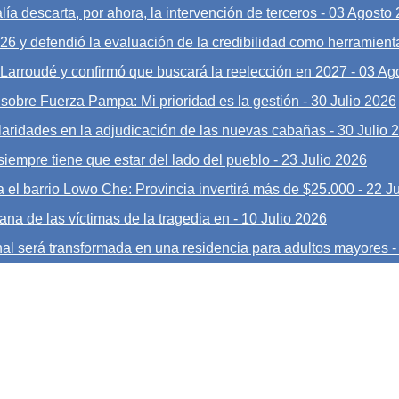
ía descarta, por ahora, la intervención de terceros
-
03 Agosto
026 y defendió la evaluación de la credibilidad como herramient
o Larroudé y confirmó que buscará la reelección en 2027
-
03 Ag
 sobre Fuerza Pampa: Mi prioridad es la gestión
-
30 Julio 2026
laridades en la adjudicación de las nuevas cabañas
-
30 Julio 
siempre tiene que estar del lado del pueblo
-
23 Julio 2026
 el barrio Lowo Che: Provincia invertirá más de $25.000
-
22 Ju
ana de las víctimas de la tragedia en
-
10 Julio 2026
nal será transformada en una residencia para adultos mayores