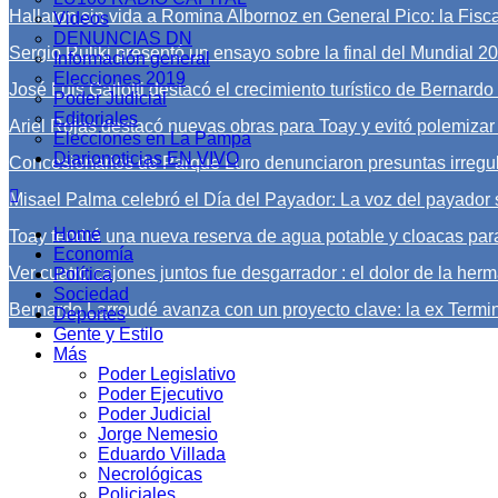
Hallaron sin vida a Romina Albornoz en General Pico: la Fiscal
Videos
DENUNCIAS DN
Sergio Ruliki presentó un ensayo sobre la final del Mundial 2
Información general
Elecciones 2019
José Luis Gallotti destacó el crecimiento turístico de Bernard
Poder Judicial
Editoriales
Ariel Rojas destacó nuevas obras para Toay y evitó polemizar
Elecciones en La Pampa
Diarionoticias EN VIVO
Concesionarios de Parque Luro denunciaron presuntas irregu
Misael Palma celebró el Día del Payador: La voz del payador 
Home
Toay tendrá una nueva reserva de agua potable y cloacas para
Economía
Ver cuatro cajones juntos fue desgarrador : el dolor de la herm
Política
Sociedad
Bernardo Larroudé avanza con un proyecto clave: la ex Termi
Deportes
Gente y Estilo
Más
Poder Legislativo
Poder Ejecutivo
Poder Judicial
Jorge Nemesio
Eduardo Villada
Necrológicas
Policiales