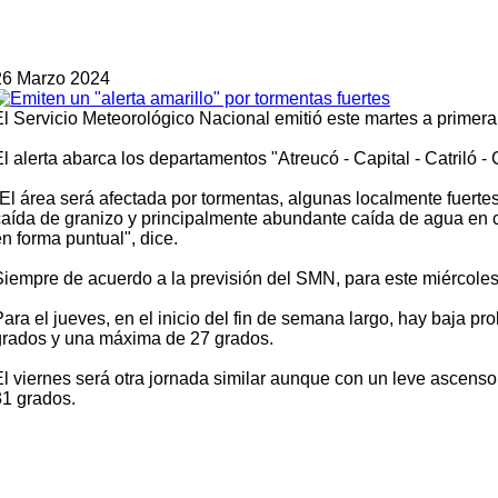
26 Marzo 2024
El Servicio Meteorológico Nacional emitió este martes a primera 
El alerta abarca los departamentos "Atreucó - Capital - Catriló 
"El área será afectada por tormentas, algunas localmente fuerte
caída de granizo y principalmente abundante caída de agua en 
n forma puntual", dice.
Siempre de acuerdo a la previsión del SMN, para este miércoles
Para el jueves, en el inicio del fin de semana largo, hay baja 
grados y una máxima de 27 grados.
El viernes será otra jornada similar aunque con un leve ascens
31 grados.