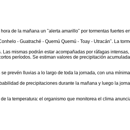
hora de la mañana un "alerta amarillo" por tormentas fuertes en 
- Conhelo - Guatraché - Quemú Quemú - Toay - Utracán". La torme
s. Las mismas podrán estar acompañadas por ráfagas intensas, i
cortos períodos. Se estiman valores de precipitación acumulad
 se prevén lluvias a lo largo de toda la jornada, con una míni
probabilidad de precipitaciones durante la mañana y luego la jo
o de la temperatura: el organismo que monitorea el clima anun