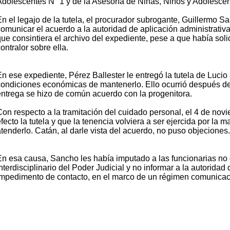
Adolescentes N° 1 y de la Asesoría de Niñas, Niños y Adolescen
n el legajo de la tutela, el procurador subrogante, Guillermo Sa
comunicar el acuerdo a la autoridad de aplicación administrativ
que consintiera el archivo del expediente, pese a que había soli
ontralor sobre ella.
n ese expediente, Pérez Ballester le entregó la tutela de Lucio 
condiciones económicas de mantenerlo. Ello ocurrió después de 
entrega se hizo de común acuerdo con la progenitora.
Con respecto a la tramitación del cuidado personal, el 4 de no
efecto la tutela y que la tenencia volviera a ser ejercida por l
tenderlo. Catán, al darle vista del acuerdo, no puso objeciones.
En esa causa, Sancho les había imputado a las funcionarias no oí
nterdisciplinario del Poder Judicial y no informar a la autorida
impedimento de contacto, en el marco de un régimen comunicacion