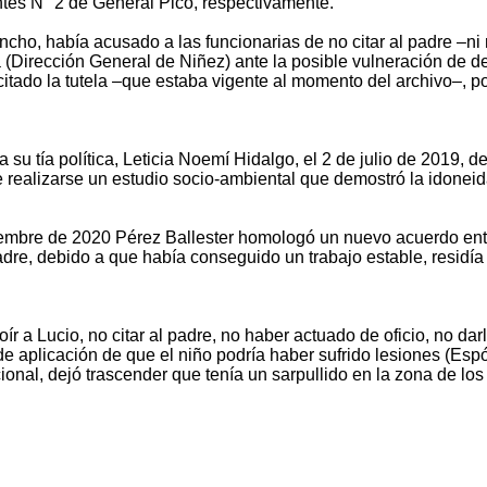
tes N° 2 de General Pico, respectivamente.
ncho, había acusado a las funcionarias de no citar al padre –ni 
a (Dirección General de Niñez) ante la posible vulneración de 
citado la tutela –que estaba vigente al momento del archivo–, po
a su tía política, Leticia Noemí Hidalgo, el 2 de julio de 2019,
realizarse un estudio socio-ambiental que demostró la idoneida
viembre de 2020 Pérez Ballester homologó un nuevo acuerdo entr
a madre, debido a que había conseguido un trabajo estable, resi
r a Lucio, no citar al padre, no haber actuado de oficio, no dar
d de aplicación de que el niño podría haber sufrido lesiones (Esp
al, dejó trascender que tenía un sarpullido en la zona de los 