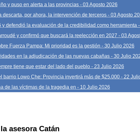
ño y puso en alerta a las provincias
-
03 Agosto 2026
 descarta, por ahora, la intervención de terceros
-
03 Agosto 2
6 y defendió la evaluación de la credibilidad como herramienta
Larroudé y confirmó que buscará la reelección en 2027
-
03 Agos
obre Fuerza Pampa: Mi prioridad es la gestión
-
30 Julio 2026
ridades en la adjudicación de las nuevas cabañas
-
30 Julio 20
mpre tiene que estar del lado del pueblo
-
23 Julio 2026
l barrio Lowo Che: Provincia invertirá más de $25.000
-
22 Juli
a de las víctimas de la tragedia en
-
10 Julio 2026
 la asesora Catán