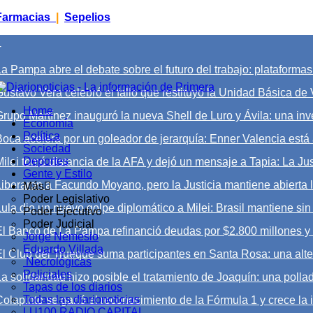
Farmacias
|
Sepelios
+
a Pampa abre el debate sobre el futuro del trabajo: plataformas di
ustavo Vera celebró el fallo que restituyó la Unidad Básica de V
Home
Grupo Martínez inauguró la nueva Shell de Luro y Ávila: una inv
Economía
Política
Boca acelera por un goleador de jerarquía: Enner Valencia está 
Sociedad
Deportes
Milei tomó distancia de la AFA y dejó un mensaje a Tapia: La Ju
Gente y Estilo
Liberaron a Facundo Moyano, pero la Justicia mantiene abierta 
Más
Poder Legislativo
Lula dio un nuevo golpe diplomático a Milei: Brasil mantiene si
Poder Ejecutivo
Poder Judicial
El Banco de La Pampa refinanció deudas por $2.800 millones y 
Jorge Nemesio
Eduardo Villada
El Club del Trueque suma participantes en Santa Rosa: una alter
Necrológicas
Policiales
a solidaridad hizo posible el tratamiento de Joaquín: una pollad
Tapas de los diarios
Todas las diarionoticias
Colapinto se ganó el reconocimiento de la Fórmula 1 y crece la i
LU100 RADIO CAPITAL