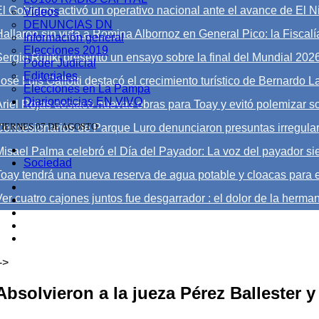
El Gobierno activó un operativo nacional ante el avance de El Ni
Videos
DENUNCIAS DN
Hallaron sin vida a Romina Albornoz en General Pico: la Fiscalía
Información general
Elecciones 2019
Sergio Ruliki presentó un ensayo sobre la final del Mundial 202
Poder Judicial
Editoriales
José Luis Gallotti destacó el crecimiento turístico de Bernardo 
Elecciones en La Pampa
Diarionoticias EN VIVO
Ariel Rojas destacó nuevas obras para Toay y evitó polemizar s
VIERNES 07 DE AGOSTO
Concesionarios de Parque Luro denunciaron presuntas irregula
Misael Palma celebró el Día del Payador: La voz del payador sie
Sociedad
Toay tendrá una nueva reserva de agua potable y cloacas para e
er cuatro cajones juntos fue desgarrador : el dolor de la herman
->
Absolvieron a la jueza Pérez Ballester y