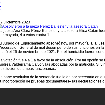
22 Diciembre 2023
La jueza Ana Clara Pérez Ballester y la asesora Elisa Catán fuer
or mayoría, 4 a votos contra 1.
El Jurado de Enjuiciamiento absolvió hoy, por mayoría, a la jue
Procuración General de mal desempeño de sus funciones en la tr
murió el 26 de noviembre de 2021. Por el homicidio fueron cond
a votación fue 4 a 1 a favor de la absolución. Por tal opción se i
Andrea Valderrama Calvo y las abogadas por la matrícula, Silvina
destitución de ambas funcionarias.
La parte resolutiva de la sentencia fue leída por secretaría en 
la incorporación de pruebas documentales– las declaraciones de