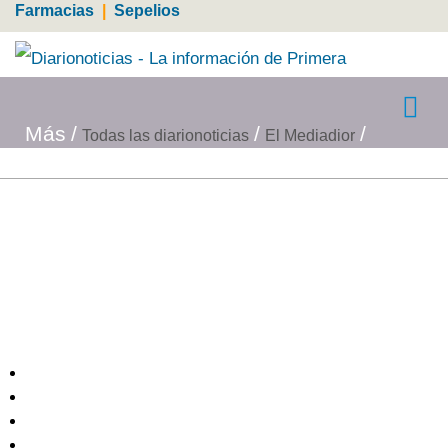
Farmacias
|
Sepelios
Más
Todas las diarionoticias
El Mediadior