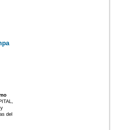
mpa
smo
PITAL,
 y
as del