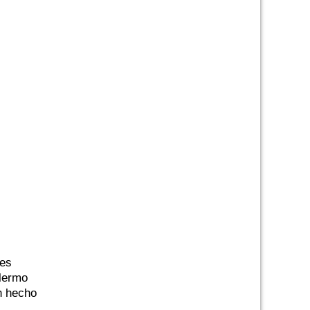
res
llermo
n hecho