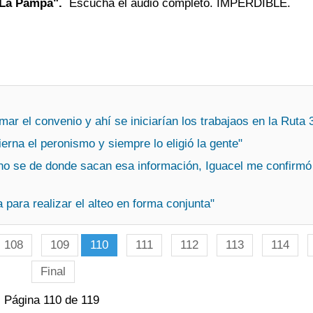
 La Pampa".
Escuchá el audio completo. IMPERDIBLE.
ar el convenio y ahí se iniciarían los trabajaos en la Ruta 
erna el peronismo y siempre lo eligió la gente"
, no se de donde sacan esa información, Iguacel me confirmó
para realizar el alteo en forma conjunta"
108
109
110
111
112
113
114
Final
Página 110 de 119