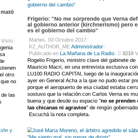
i
d
J
, mató
Frigerio: "No me sorprende que Verna de
c
d
A
al gobierno anterior (kirchnerismo) pero e
r
e
C
es el gobierno del cambio"
Martes, 03 Octubre 2017
p
p
M
Visto
K2_AUTHOR_ME
Administrador
ugenia
l
d
T
Publicado en
La Mañana de La Radio
3210
V
esa
Rogelio Frigerio, ministro clave del gabinete de
p
c
V
de
Mauricio Macri, en una entrevista exclusiva con
ostienen
i
d
B
LU100 RADIO CAPITAl, luego de la inauguració
el otro
ayer en General Acha a la que no pudo estar pr
t
c
 que no
porque el aeropuerto de esa ciudad estaba cerr
r
sostuvo que la relación con Carlos Verna es m
 de las
buena y que desde su espacio "
no se prenden
s
las chicanas ni agravios
" de ningún gobernado
Escuchá la nota completa.
0