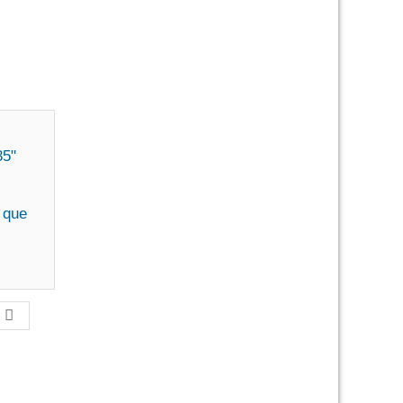
35"
 que