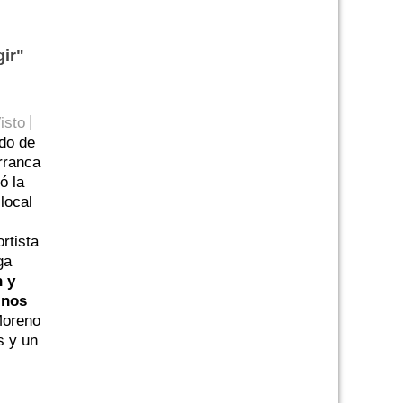
gir"
isto
ido de
rranca
ó la
local
rtista
ga
n y
 nos
Moreno
s y un