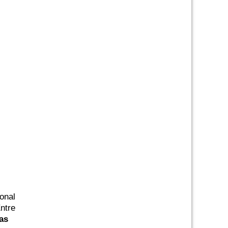
ional
ntre
as