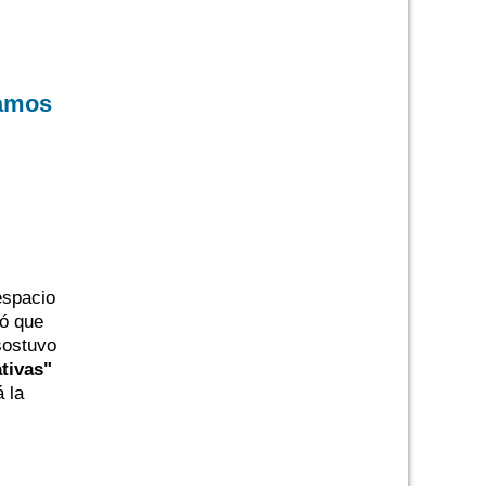
tamos
espacio
ró que
ostuvo
tivas"
 la