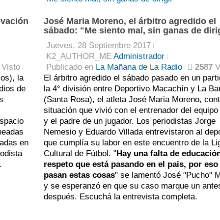
ovación
José Maria Moreno, el árbitro agredido el
sábado: "Me siento mal, sin ganas de diri
Jueves, 28 Septiembre 2017
K2_AUTHOR_ME
Administrador
Visto
Publicado en
La Mañana de La Radio
2587
V
os), la
El árbitro agredido el sábado pasado en un part
dios de
la 4° división entre Deportivo Macachín y La Ba
s
(Santa Rosa), el atleta José Maria Moreno, cont
situación que vivió con el entrenador del equipo 
espacio
y el padre de un jugador. Los periodistas Jorge
ineadas
Nemesio y Eduardo Villada entrevistaron al depo
madas en
que cumplía su labor en este encuentro de la Li
iodista
Cultural de Fútbol. "
Hay una falta de educació
.
respeto que está pasando en el pais, por eso
pasan estas cosas
" se lamentó José "Pucho" 
y se esperanzó en que su caso marque un ante
después. Escuchá la entrevista completa.