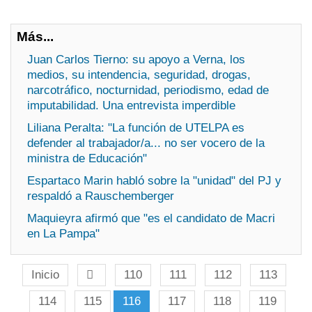
Más...
Juan Carlos Tierno: su apoyo a Verna, los
medios, su intendencia, seguridad, drogas,
narcotráfico, nocturnidad, periodismo, edad de
imputabilidad. Una entrevista imperdible
Liliana Peralta: "La función de UTELPA es
defender al trabajador/a... no ser vocero de la
ministra de Educación"
Espartaco Marin habló sobre la "unidad" del PJ y
respaldó a Rauschemberger
Maquieyra afirmó que "es el candidato de Macri
en La Pampa"
Inicio
110
111
112
113
114
115
116
117
118
119