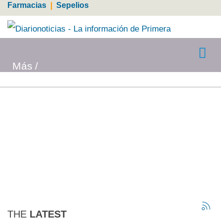
Farmacias
|
Sepelios
Más
THE
LATEST